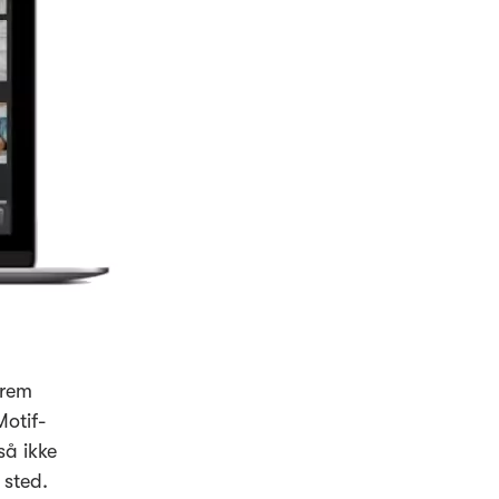
frem
Motif-
så ikke
 sted.