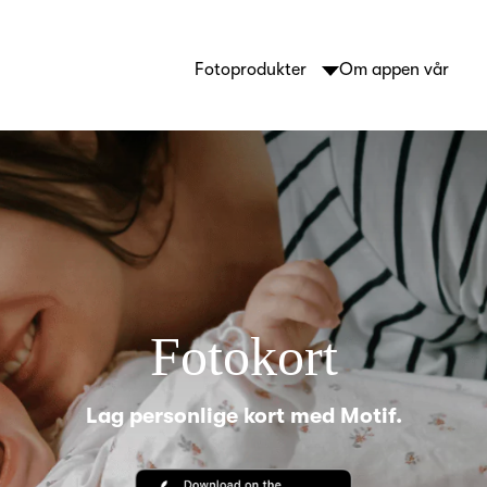
Fotoprodukter
Om appen vår
Fotokort
Lag personlige kort med Motif.