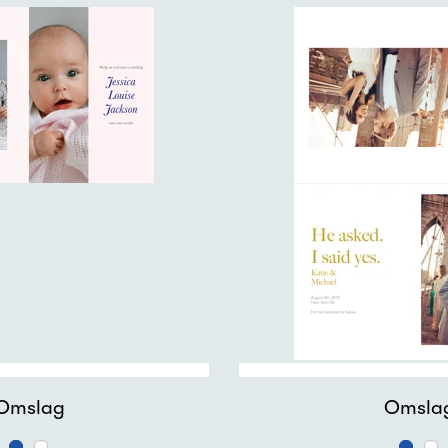
Omslag
Tilbake
På innsiden
Omsla