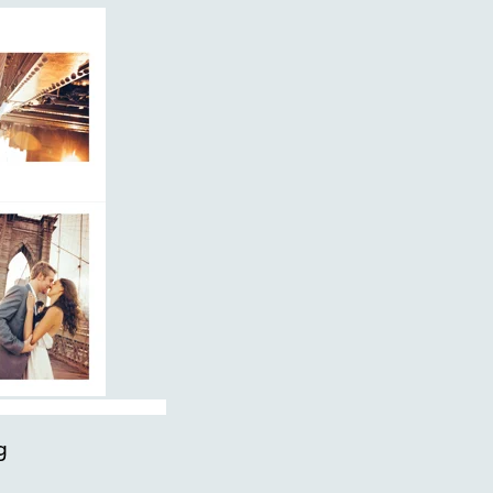
g
Omslag
Tilbake