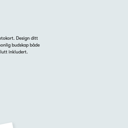
otokort. Design ditt
rsonlig budskap både
utt inkludert.