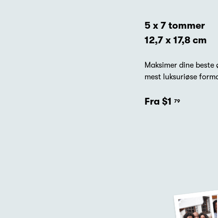
5 x 7 tommer
12,7 x 17,8 cm
Maksimer dine beste 
mest luksuriøse form
Fra $1
79