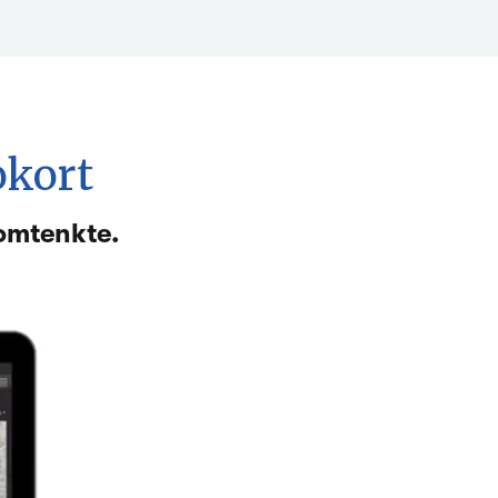
okort
nomtenkte.