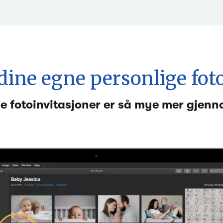
dine egne personlige fot
e fotoinvitasjoner er så mye mer gjen