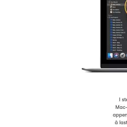
I s
Mac-e
appen 
å las