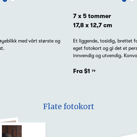
7 x 5 tommer
17,8 x 12,7 cm
øyeblikk med vårt største og
Et liggende, tosidig, brettet f
at.
eget fotokort og gi det et pe
innvendig og utvendig. Konvol
Fra $1
79
Flate fotokort