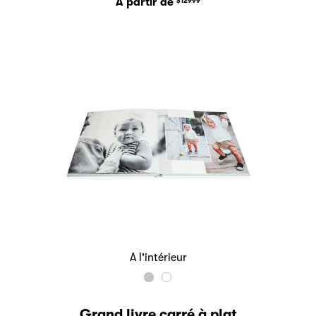
A partir de
$12999
A l'intérieur
Grand livre carré à plat