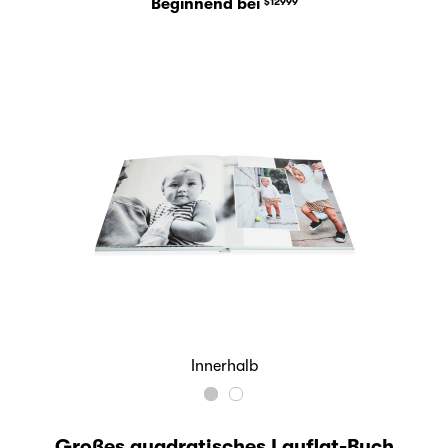
Beginnend bei
$12999
Innerhalb
Großes quadratisches Layflat-Buch